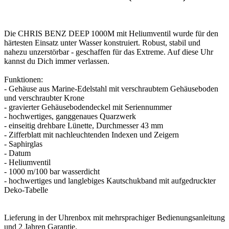
Die CHRIS BENZ DEEP 1000M mit Heliumventil wurde für den
härtesten Einsatz unter Wasser konstruiert. Robust, stabil und
nahezu unzerstörbar - geschaffen für das Extreme. Auf diese Uhr
kannst du Dich immer verlassen.
Funktionen:
- Gehäuse aus Marine-Edelstahl mit verschraubtem Gehäuseboden
und verschraubter Krone
- gravierter Gehäusebodendeckel mit Seriennummer
- hochwertiges, ganggenaues Quarzwerk
- einseitig drehbare Lünette, Durchmesser 43 mm
- Zifferblatt mit nachleuchtenden Indexen und Zeigern
- Saphirglas
- Datum
- Heliumventil
- 1000 m/100 bar wasserdicht
- hochwertiges und langlebiges Kautschukband mit aufgedruckter
Deko-Tabelle
Lieferung in der Uhrenbox mit mehrsprachiger Bedienungsanleitung
und 2 Jahren Garantie.